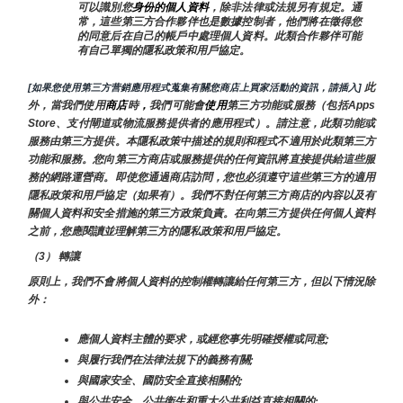
可以識別您
身份的個人資料
，除非法律或法規另有規定。通
常，這些第三方合作夥伴也是數據控制者，他們將在徵得您
的同意后在自己的帳戶中處理個人資料。此類合作夥伴可能
有自己單獨的隱私政策和用戶協定。
 此
[如果您使用第三方营銷應用程式蒐集有關您商店上買家活動的資訊，請插入]
外，當我們使用
商店
時
，
我們可能會
使用
第三方功能或服務（包括Apps 
Store、支付閘道或物流服務提供者的應用程式）。請注意，此類功能或
服務由第三方提供。本隱私政策中描述的規則和程式不適用於此類第三方
功能和服務。您向第三方商店或服務提供的任何資訊將直接提供給這些服
務的網路運營商。即使您通過商店訪問，您也必須遵守這些第三方的適用
隱私政策和用戶協定（如果有）。我們不對任何第三方商店的內容以及有
關個人資料和安全措施的第三方政策負責。在向第三方提供任何個人資料
之前，您應閱讀並理解第三方的隱私政策和用戶協定。
（3） 轉讓
原則上，我們不會將個人資料的控制權轉讓給任何第三方，但以下情況除
外：
應個人資料主體的要求，或經您事先明確授權或同意;
與履行我們在法律法規下的義務有關;
與國家安全、國防安全直接相關的;
與公共安全、公共衛生和重大公共利益直接相關的;