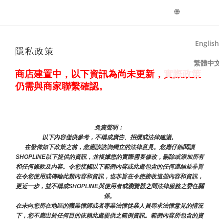
English
隱私政策
繁體中
商店建置中，以下資訊為尚未更新，實際政策
仍需與商家聯繫確認。
免責聲明： 
以下內容僅供參考，不構成廣告、招攬或法律建議。
在發佈如下政策之前，您應該諮詢獨立的法律意見。您應仔細閱讀
SHOPLINE以下提供的資訊，並根據您的實際需要修改，刪除或添加所有
和任何條款及內容。令您接觸以下範例內容或此處包含的任何連結並非旨
在令您使用或傳輸此類內容和資訊，也非旨在令您接收這些內容和資訊，
更近一步，並不構成SHOPLINE與使用者或瀏覽器
之
間法律服務之委任關
係。
在未向您所在地區的職業律師或者專業法律從業人員尋求法律意見的情況
下，您不應出於任何目的依賴此處提供之範例資訊。範例內容所包含的資