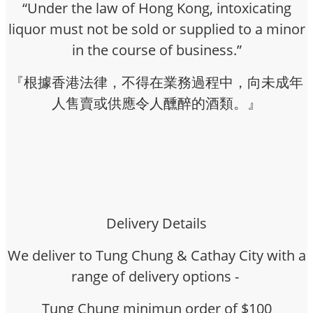
“Under the law of Hong Kong, intoxicating
liquor must not be sold or supplied to a minor
in the course of business.”
『根據香港法律，不得在業務過程中，向未成年
人售賣或供應令人醺醉的酒類。』
Delivery Details
We deliver to Tung Chung & Cathay City with a
range of delivery options -
Tung Chung minimun order of $100