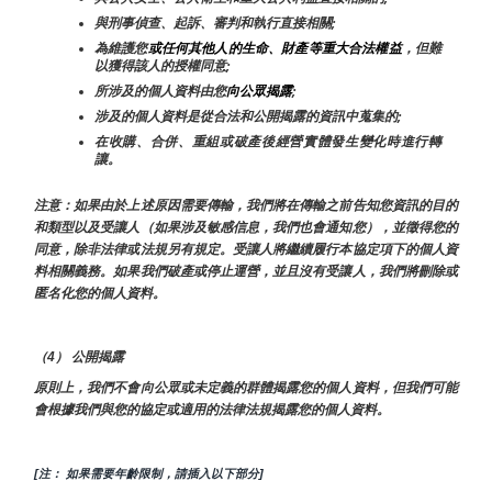
與刑事偵查、起訴、審判和執行直接相關;
為維護您
或任何其他人的生命、財產等重大合法權益
，但難
以獲得該人的授權同意;
所涉及的個人資料由您
向公眾揭露
;
涉及的個人資料是從合法和公開揭露的資訊中蒐集的;
在收購、合併、重組或破產後經營實體發生變化時進行轉
讓。
注意：如果由於上述原因需要傳輸，我們將在傳輸之前告知您資訊的目的
和類型以及受讓人（如果涉及敏感信息，我們也會通知您），並徵得您的
同意，除非法律或法規另有規定。受讓人將繼續履行本協定項下的個人資
料相關義務。如果我們破產或停止運營，並且沒有受讓人，我們將刪除或
匿名化您的個人資料。
（4） 公開揭露
原則上，我們不會向公眾或未定義的群體揭露您的個人資料，但我們可能
會根據我們與您的協定或適用的法律法規揭露您的個人資料。
[注： 如果需要年齡限制，請插入以下部分]