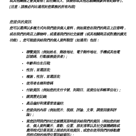
或其他團體之會員資格 ( 如社團法人、俱樂部或其他志願團體參與者紀錄等 )。
[注意：請務必列出適用於您業務的所有內容]
您提供的資訊
時
您可以選擇以多種方式向我們提供個人資料，例如當您在我們的商店上註冊
，
或在我們的商店上購物時，或通過我們的社交媒體（或其相關商店或對應的擴充
功能）。您可能提供給我們的個人資料類型（如適用）包括：
聯繫資訊（例如姓名、郵政地址、電子郵件地址、手機或其他電
話號碼、行動服務提供者）;
年齡和出生日期;
性別，首選語言;
種族，性別，首選語言;
使用者名稱和密碼
付款資訊（例如您的支付卡號、到期日、送貨位址和帳單位址）;
購買歷史記錄;
產品偏好和溝通管道偏好;
您提供的內容（例如照片、視頻、評論、文章、調查回復和評
論）;
當您訪問我們的社交媒體頁面時提供給我們的資訊（例如您的姓
名、個人資料圖片、喜歡、位置、朋友清單以及社交媒體網路或
應用程式註冊頁面上描述的其他資訊，或您在使用我們的移動應
用程式時的地理位置詳細資訊）;