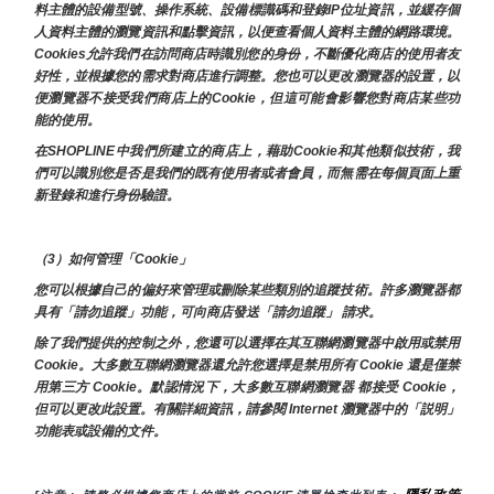
料主體的設備型號、操作系統、設備標識碼和登錄IP位址資訊，並緩存個
人資料主體的瀏覽資訊和點擊資訊，以便查看個人資料主體的網路環境。
Cookies允許我們在訪問商店時識別您的身份，不斷優化商店的使用者友
好性，並根據您的需求對商店進行調整。您也可以更改瀏覽器的設置，以
便瀏覽器不接受我們商店上的Cookie，但這可能會影響您對商店某些功
能的使用。
在SHOPLINE中我們所建立的商店上，藉助Cookie和其他類似技術，我
們可以識別您是否是我們的既有使用者或者會員，而無需在每個頁面上重
新登錄和進行身份驗證。
（3）如何管理「Cookie」
您可以根據自己的偏好來管理或刪除某些類別的追蹤技術。許多瀏覽器都
具有「請勿追蹤」功能，可向商店發送「請勿追蹤」 請求。
除了我們提供的控制之外，您還可以選擇在其互聯網瀏覽器中啟用或禁用
Cookie。大多數互聯網瀏覽器還允許您選擇是禁用所有 Cookie 還是僅禁
用第三方 Cookie。默認情況下，大多數互聯網瀏覽器 都接受 Cookie，
但可以更改此設置。有關詳細資訊，請參閱 Internet 瀏覽器中的「説明」
功能表或設備的文件。