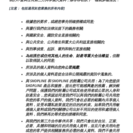
我們不會與任何第三方共享個人資料，除非存在以下一種或多種情況：
[注意： 包括適用於您業務的所有內容]
根據您的要求，或經您事先明確授權或同意;
與履行我們在法律法規下的義務有關;
與國家安全、國防安全直接相關的;
與公共安全、公共衛生和重大公共利益直接相關的;
與刑事偵查、起訴、審判和執行直接相關;
為維護您
或任何其他人的生命、財產等重大合法權益
，但難
以取得該人的同意;
所涉及的個人資料由您
向公眾揭露
;
所涉及的個人資料是從合法和公開揭露的資訊中蒐集的。
與 SHOPLINE 和 SHOPLINE 的附屬公司共用：為了向您提供 
SHOPLINE 產品和服務，提出您可能感興趣的推薦，解決帳
戶問題，保護我們的附屬公司或其他使用者或公眾的人身和
財產安全，您承認並同意我們可以與我們的附屬公司共用您
和您的客戶的個人資料。我們只會在必要的範圍內共享個人
資料，並受本隱私政策規定的目的的約束。如果我們共用敏
感個人資料或我們的關聯公司出於不同目的使用和處理個人
資料，我們將再次尋求您的授權和同意。
與我們的第三方合作夥伴共享：我們只會出於合法、正當、
必要、具體和明確的目的共用個人資料，並且只會共用向您
或您的客戶提供相關服務所必需的個人資料。我們不會共用