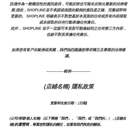
訊僅作為一般概括性的資訊提供，可能反映也可能未反映出最新的法律發
展;因此，SHOPLINE並不承諾或保證此範例的資訊是正確、完整或即時
更新的。 SHOPLINE 明確表示不對您基於本頁面的任何或所有內容採取
或未採取的任何行動承擔任何責任。
此外， SHOPLINE 並不一定認可本頁面可能連結到之任何第三方內容，
也絕不對其承擔任何責任。
如果您有客戶在歐洲或美國，我們強烈建議您尋求獨立且專業的法律建
議。
--------------範例----------------
{店鋪名稱} 隱私政策
更新和生效日期： [日期]
{公司/商號/個人名稱}（以下簡稱「我們」，「我們」或「我們的」），{店舖名
}的運營商
稱
，尊重您對隱私的關注，並重視我們與您的關係。 