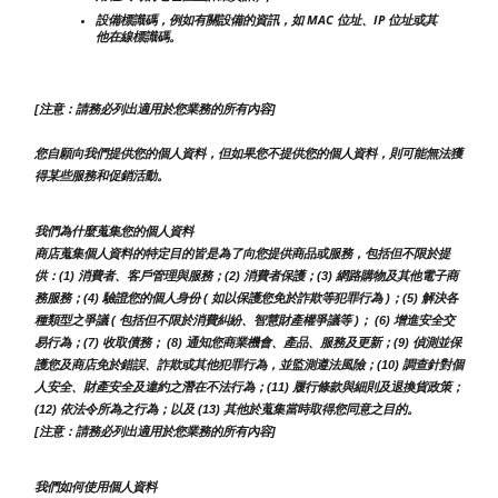
設備標識碼，例如有關設備的資訊，如 MAC 位址、IP 位址或其
他在線標識碼。
[注意：請務必列出適用於您業務的所有內容]
您自願向我們提供您的個人資料，但如果您不提供您的個人資料，則可能無法獲
得某些服務和促銷活動。
我們為什麼蒐集您的個人資料
商店蒐集個人資料的特定目的皆是為了向您提供商品或服務，包括但不限於提
供：(1) 消費者、客戶管理與服務；(2) 消費者保護；(3) 網路購物及其他電子商
務服務；(4) 驗證您的個人身份 ( 如以保護您免於詐欺等犯罪行為 )；(5) 解決各
種類型之爭議 ( 包括但不限於消費糾紛、智慧財產權爭議等 )； (6) 增進安全交
易行為；(7) 收取債務； (8) 通知您商業機會、產品、服務及更新；(9) 偵測並保
護您及商店免於錯誤、詐欺或其他犯罪行為，並監測遵法風險；(10) 調查針對個
人安全、財產安全及違約之潛在不法行為；(11) 履行條款與細則及退換貨政策；
(12) 依法令所為之行為；以及 (13) 其他於蒐集當時取得您同意之目的。
[注意：請務必列出適用於您業務的所有內容]
我們如何使用個人資料