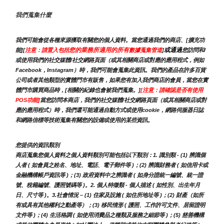
我們蒐集什麼
我們可能會從各種來源獲取有關您的個人資料。當您通過我們的商店、[擴充功
您的業務所適用的所有
或通過
能][
注意：請置入包括
數據蒐集管道
]
您訪問和/
或使用我們的社交媒體/社交網路頁面（或其相關商店或對應的應用程式，例如
Facebook，Instagram）時，我們可能會蒐集此資訊。我們的產品在許多百貨
公司或者其他類型的實體門市有販售，如果您有加入我們商店的會員，當您在實
體門市購買商品時，[相關的紀錄也會被我們蒐集。]
[注意：請確認是否有使用
POS功能]
當您訪問本商店，我們的社交媒體/社交網路頁面（或其相關商店或對
應的應用程式）時，我們還可能通過自動方式或使用cookie，網路伺服器日誌
和網路信標等技術蒐集有關您的設備或使用的某些資訊。
您提供的資訊類別
商店蒐集您個人資料之個人資料類別可能包括以下類別：1. 識別類 - (1) 辨識個
人者 ( 如會員之姓名、地址、電話、電子郵件等 )；(2) 辨識財務者 ( 如信用卡或
金融機構帳戶資訊等 )；(3) 政府資料中之辨識者 ( 如身分證統一編號、統一證
號、稅籍編號、護照號碼等 )。2. 個人特徵類 - 個人描述 ( 如性別、出生年月
日、尺寸等 )。3.社會情況 – (1) 住家及設施 ( 如住所地址等 )；(2) 財產（如所
有或具有其他權利之動產等）；(3) 移民情形 ( 護照、工作許可文件、居留證明
文件等 )；(4) 生活格調 ( 如使用消費品之種類及服務之細節等 )；(5) 慈善機構