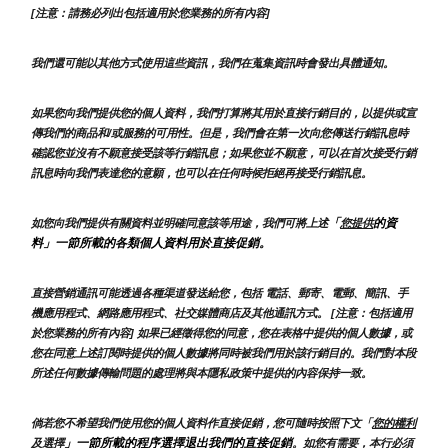
[注意：請務必列出包括適用於您業務的所有內容]
我們還可能以其他方式使用這些資訊，我們在蒐集資訊時會發出具體通知。
如果您向我們提供您的個人資料，我們打算將其用於直接行銷目的，以提供或宣
傳我們的商品和/或服務的可用性。但是，我們會在第一次向您傳送行銷訊息時
確認您並沒有不願意接受該等行銷訊息；如果您並不願意，可以在首次接受行銷
訊息時向我們表達您的意願，也可以在任何時候拒絕再接受行銷訊息。
「
的資
如您向我們提供有關資料並明確同意該等用途，我們可將上述
您提供
料」一節所載的各類個人資料用於直接促銷。
直接營銷通訊可能透過各種渠道發送給您，包括 電話、郵寄、電郵、簡訊、手
機應用程式、網路應用程式、社交媒體商店及其他通訊方式。 [注意：包括適用
於您業務的所有內容] 如果已經徵得您的同意，您在表格中提供的個人數據，或
您在同意上述訂閱時提供的個人數據將同時被我們用於該行銷目的。我們對本段
所述任何數據傳輸問題的處理將與本隱私政策中提供的內容保持一致。
倘若您不希望我們使用您的個人資料作直接促銷，您可隨時按照下文「
您的權利
」一節所載的程序選擇退出我們的直接促銷
及選擇
。如您有需要，本行必須