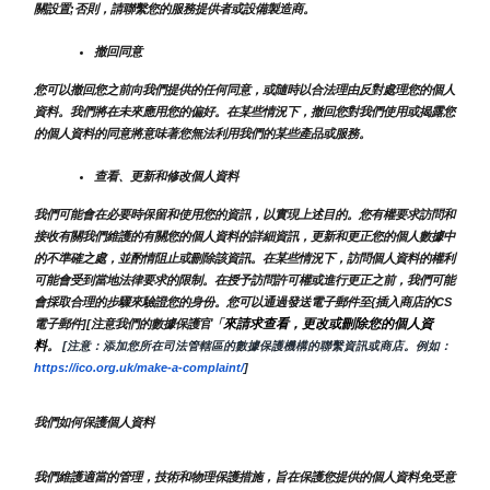
關設置;否則，請聯繫您的服務提供者或設備製造商。
撤回同意
您可以撤回您之前向我們提供的任何同意，或隨時以合法理由反對處理您的個人
資料。我們將在未來應用您的偏好。在某些情況下，撤回您對我們使用或揭露您
的個人資料的同意將意味著您無法利用我們的某些產品或服務。
查看、更新和修改個人資料
我們可能會在必要時保留和使用您的資訊，以實現上述目的。您有權要求訪問和
接收有關我們維護的有關您的個人資料的詳細資訊，更新和更正您的個人數據中
的不準確之處，並酌情阻止或刪除該資訊。在某些情況下，訪問個人資料的權利
可能會受到當地法律要求的限制。在授予訪問許可權或進行更正之前，我們可能
會採取合理的步驟來驗證您的身份。您可以通過發送電子郵件至{插入商店的CS
來請求查看，更改或刪除您的個人資
電子郵件][注意我們的數據保護官「
料
。
 [注意：添加您所在司法管轄區的數據保護機構的聯繫資訊或商店。例如：
https://ico.org.uk/make-a-complaint/
]
我們如何保護個人資料
我們維護適當的管理，技術和物理保護措施，旨在保護您提供的個人資料免受意