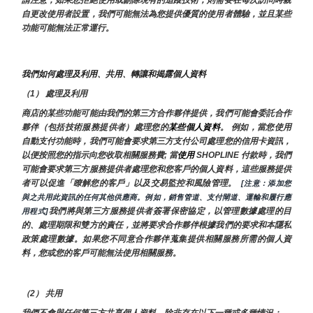
請注意，如果您拒絕使用或刪除現有的追蹤技術，則需要在每次訪問時親
自更改使用者設置，我們可能無法為您提供優質的使用者體驗，並且某些
功能可能無法正常運行。
我們如何處理及利用、共用、轉讓和揭露個人資料
（1） 處理及利用
商店的某些功能可能由我們的第三方合作夥伴提供，我們可能會委託合作
夥伴（包括技術服務提供者）處理您的
某些個人資料
。 例如，當您使用
自動支付功能時，我們可能會要求第三方支付公司處理您的信用卡資訊，
以便按照您的指示向您收取相關服務費; 當
使用 
SHOPLINE 付款時，我們
可能會要求第三方服務提供者處理您和您客戶的個人資料，這些服務提供
者可以促進「瞭解您的客戶」以及交易監控和風險管理。 
 [注意：添加您
與之共用此資訊的任何其他供應商。例如，銷售管道、支付閘道、運輸和履行應
我們將與第三方服務提供者簽署保密協定，以管理數據處理的目
用程式]
的、處理期限和雙方的責任，並將要求合作夥伴根據我們的要求和本隱私
政策處理數據。如果您不同意合作夥伴蒐集提供相關服務所需的個人資
料，您或您的客戶可能無法使用相關服務。
（2） 共用