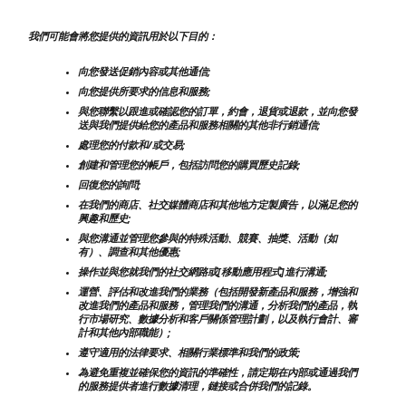
我們可能會將您提供的資訊用於以下目的：
向您發送促銷內容或其他通信;
向您提供所要求的信息和服務;
與您聯繫以跟進或確認您的訂單，約會，退貨或退款，並向您發
送與我們提供給您的產品和服務相關的其他非行銷通信;
處理您的付款和/或交易;
創建和管理您的帳戶，包括訪問您的購買歷史記錄;
回復您的詢問;
在我們的商店、社交媒體商店和其他地方定製廣告，以滿足您的
興趣和歷史;
與您溝通並管理您參與的特殊活動、競賽、抽獎、活動（如
有）、調查和其他優惠;
操作並與您就我們的社交網路或[移動應用程式]進行溝通;
運營、評估和改進我們的業務（包括開發新產品和服務，增強和
改進我們的產品和服務，管理我們的溝通，分析我們的產品，執
行市場研究、數據分析和客戶關係管理計劃，以及執行會計、審
計和其他內部職能）;
遵守適用的法律要求、相關行業標準和我們的政策;
為避免重複並確保您的資訊的準確性，請定期在內部或通過我們
的服務提供者進行數據清理，鏈接或合併我們的記錄。